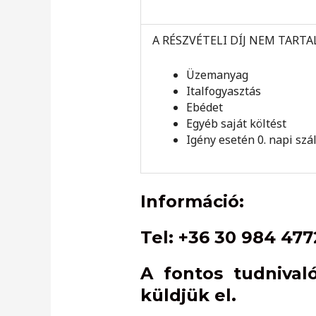
A RÉSZVÉTELI DÍJ NEM TART
Üzemanyag
Italfogyasztás
Ebédet
Egyéb saját költést
Igény esetén 0. napi szá
Információ:
Tel: +36 30 984 477
A fontos tudnival
küldjük el.