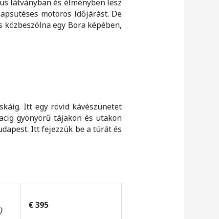
ikus látványban és élményben lesz
napsütéses motoros időjárást. De
rás közbeszólna egy Bora képében,
káig. Itt egy rövid kávészünetet
vacig gyönyörű tájakon és utakon
apest. Itt fejezzük be a túrát és
€ 395
)