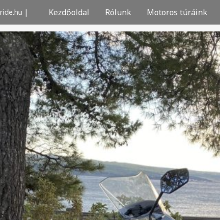
ide.hu |
Kezdőoldal
Rólunk
Motoros túráink