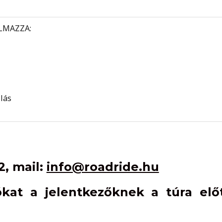
ALMAZZA:
llás
2, mail:
info@roadride.hu
ókat a jelentkezőknek a túra elő