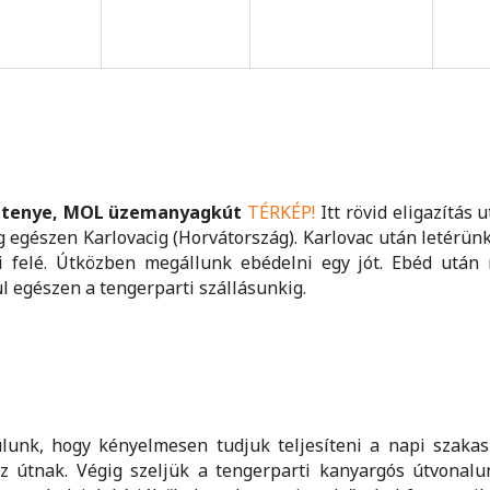
etenye, MOL üzemanyagkút
TÉRKÉP!
Itt rövid eligazítás 
 egészen Karlovacig (Horvátország). Karlovac után letérün
ai felé. Útközben megállunk ebédelni egy jót. Ebéd után 
 egészen a tengerparti szállásunkig.
unk, hogy kényelmesen tudjuk teljesíteni a napi szakaszt
 útnak. Végig szeljük a tengerparti kanyargós útvonal