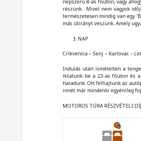
népszerű 8-as főúton, vagy ahogy
részünk. Mivel nem vagyok időjó
természetesen mindig van egy ’B’
más útirányt veszünk. Amely ugya
NAP
Crikvenica – Senj – Karlovac – L
Indulás után ismételten a tenge
iktatunk be a 23-as főúton és a
haladunk. Ott felhajtunk az autó
innét már mindenki egyénileg fojt
MOTOROS TÚRA RÉSZVÉTELI DÍJ