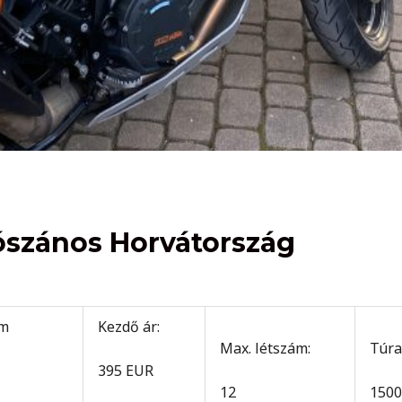
 Hószános Horvátország
am
Kezdő ár:
Max. létszám:
Túra
395 EUR
12
1500