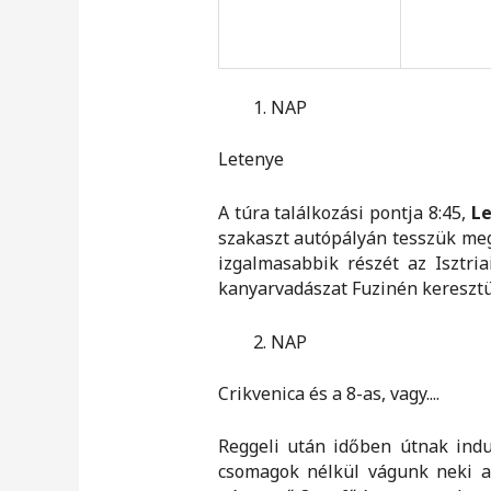
NAP
Letenye
A túra találkozási pontja 8:45,
L
szakaszt autópályán tesszük meg
izgalmasabbik részét az Isztri
kanyarvadászat Fuzinén keresztül
NAP
Crikvenica és a 8-as, vagy....
Reggeli után időben útnak indul
csomagok nélkül vágunk neki az