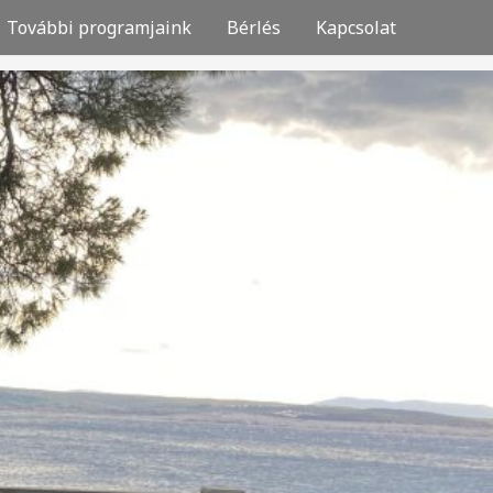
További programjaink
Bérlés
Kapcsolat