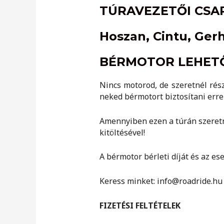
TÚRAVEZETŐI CSA
Hoszan, Cintu, Ger
BÉRMOTOR LEHET
Nincs motorod, de szeretnél rés
neked bérmotort biztosítani erre 
Amennyiben ezen a túrán szeretné
kitöltésével!
A bérmotor bérleti díját és az es
Keress minket: info@roadride.hu
FIZETÉSI FELTÉTELEK