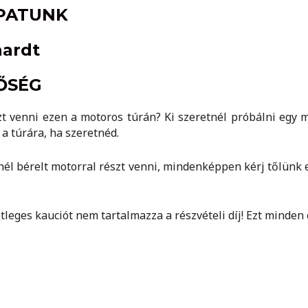
PATUNK
hardt
ŐSÉG
zt venni ezen a motoros túrán? Ki szeretnél próbálni egy
a túrára, ha szeretnéd.
l bérelt motorral részt venni, mindenképpen kérj tőlünk e
etleges kauciót nem tartalmazza a részvételi díj! Ezt minden 