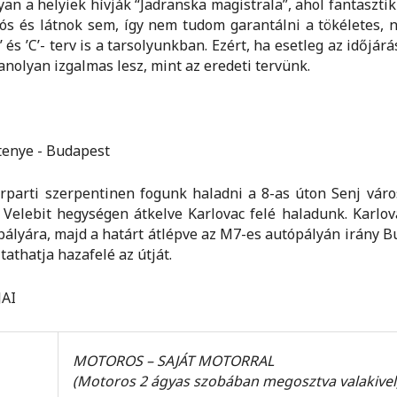
an a helyiek hívják “Jadranska magistrala”, ahol fantaszt
s és látnok sem, így nem tudom garantálni a tökéletes, 
 és ’C’- terv is a tarsolyunkban. Ezért, ha esetleg az időjá
nolyan izgalmas lesz, mint az eredeti tervünk.
etenye - Budapest
rparti szerpentinen fogunk haladni a 8-as úton Senj város
 Velebit hegységen átkelve Karlovac felé haladunk. Karlo
pályára, majd a határt átlépve az M7-es autópályán irány Bud
athatja hazafelé az útját.
AI
MOTOROS – SAJÁT MOTORRAL
(Motoros 2 ágyas szobában megosztva valakivel