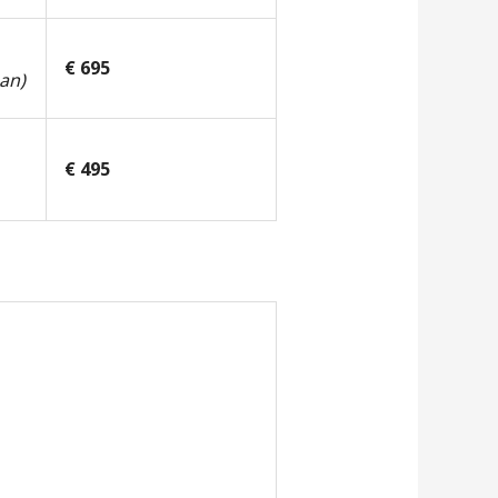
€ 695
an)
€ 495